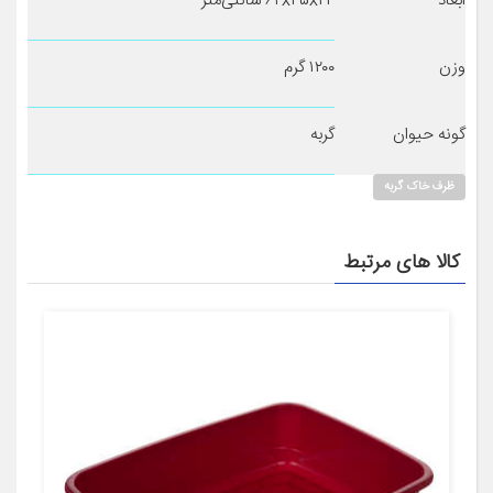
ابعاد
۶۲x۴۵x۲۴ سانتی‌متر
وزن
۱۲۰۰ گرم
گونه حیوان
گربه
ظرف خاک گربه
کالا های مرتبط