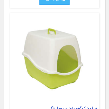
ظرف خاک گربه مارچیورو مدل S1