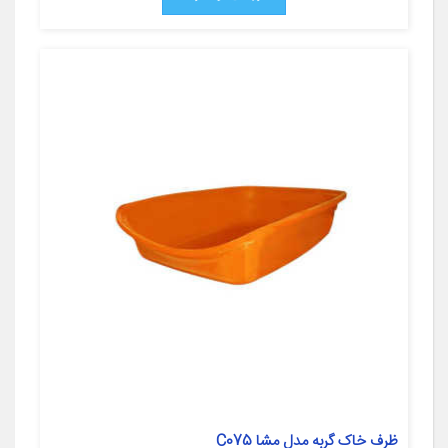
ظرف خاک گربه مدل مشا C075