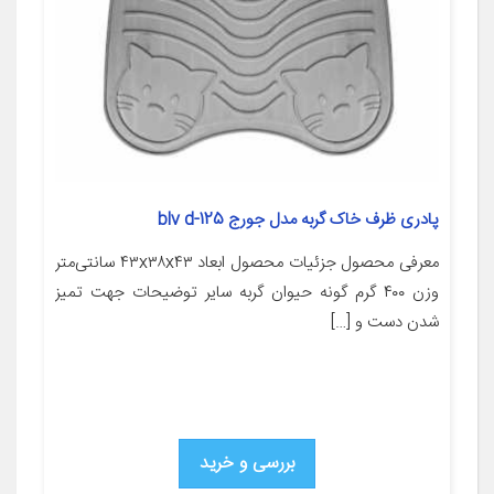
پادری ظرف خاک گربه مدل جورج blv d-125
معرفی محصول جزئیات محصول ابعاد ۴۳x۳۸x۴۳ سانتی‌متر
وزن ۴۰۰ گرم گونه حیوان گربه سایر توضیحات جهت تمیز
شدن دست و […]
بررسی و خرید