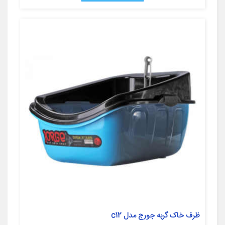
ظرف خاک گربه جورج مدل c12