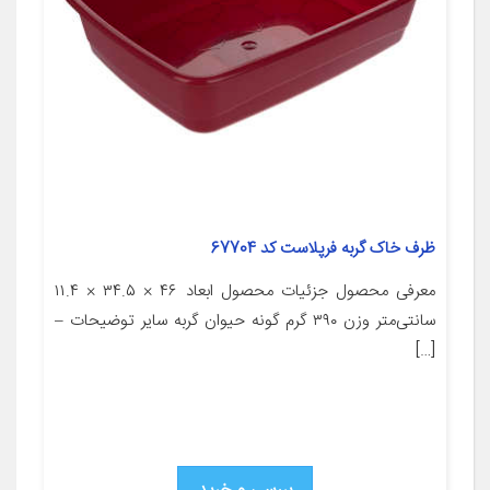
ظرف خاک گربه فرپلاست کد 67704
معرفی محصول جزئیات محصول ابعاد ۴۶ × ۳۴.۵ × ۱۱.۴
سانتی‌متر وزن ۳۹۰ گرم گونه حیوان گربه سایر توضیحات –
[…]