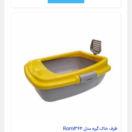
ظرف خاک گربه مدل Romi364