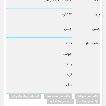
ابعاد
۴۶×۲۱×۲۶ سانتی‌متر
وزن
۶۱۲ گرم
جنس
جنس
گونه حیوان
خزنده
جونده
پرنده
گربه
سگ
باکس حمل حیوانات
باکس حمل سگ و گربه
کوله پشتی حمل سگ و گربه
کیف حمل حیوانات
کیف حمل سگ و گربه