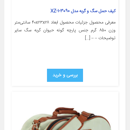
کیف حمل سگ و گربه مدل 3090-1-XZ
معرفی محصول جزئیات محصول ابعاد ۴۰x۲۳x۲۸ سانتی‌متر
وزن ۸۵۰ گرم جنس پارچه گونه حیوان گربه سگ سایر
توضیحات – – […]
بررسی و خرید