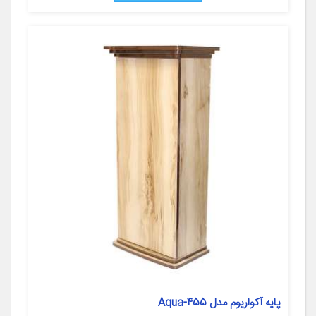
پایه آکواریوم مدل Aqua-455