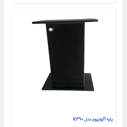
پایه آکواریوم مدل K390