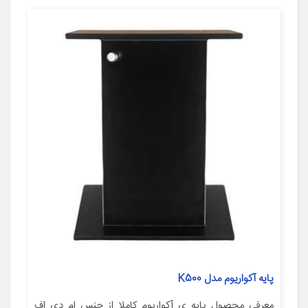
پایه آکواریوم مدل K500
معرفی محصول پایه ی آکواریوم کاملا از جنس ام دی اف