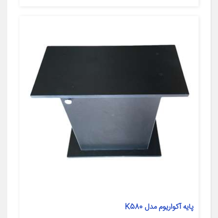
پایه آکواریوم مدل K580