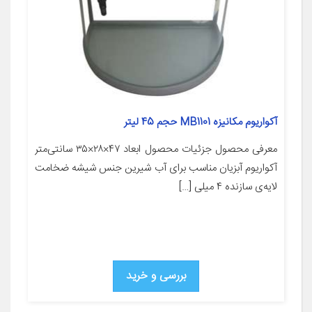
آکواریوم مکانیزه MB1101 حجم 45 لیتر
معرفی محصول جزئیات محصول ابعاد ۴۷×۲۸×۳۵ سانتی‌متر
آکواریوم آبزیان مناسب برای آب شیرین جنس شیشه ضخامت
لایه‌ی سازنده ۴ میلی […]
بررسی و خرید