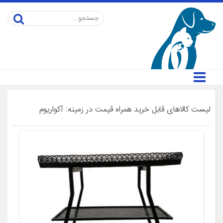
لیست کالاهای قابل خرید همراه قیمت در زمینه: آکواریوم