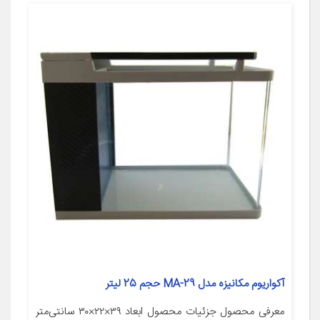
آکواریوم مکانیزه مدل MA-29 حجم 25 لیتر
معرفی محصول جزئیات محصول ابعاد ۳۹×۲۲×۳۰ سانتی‌متر