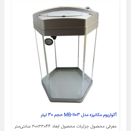
آکواریوم مکانیزه مدل MB-1103 حجم 30 لیتر
معرفی محصول جزئیات محصول ابعاد ۴۴×۳۳×۳۰ سانتی‌متر