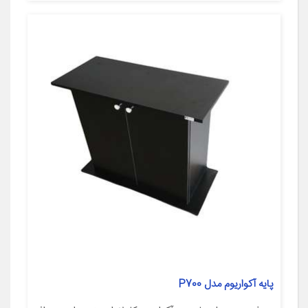
پایه آکواریوم مدل P700