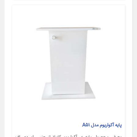
پایه آکواریوم مدل A51