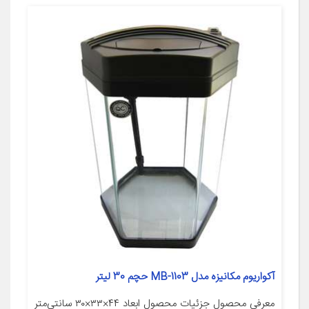
آکواریوم مکانیزه مدل MB-1103 حچم 30 لیتر
معرفی محصول جزئیات محصول ابعاد ۴۴×۳۳×۳۰ سانتی‌متر