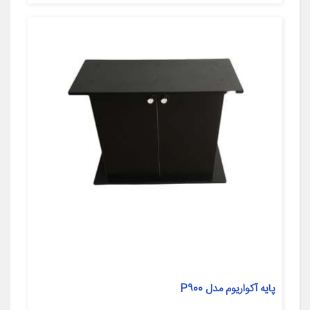
پایه آکواریوم مدل P900