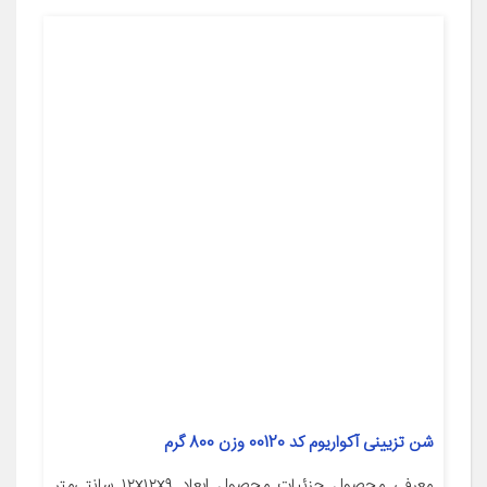
شن تزیینی آکواریوم کد 00120 وزن 800 گرم
معرفی محصول جزئیات محصول ابعاد ۱۲x۱۲x۹ سانتی‌متر