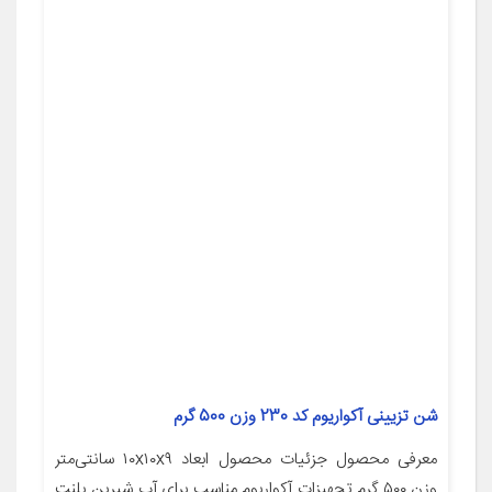
شن تزیینی آکواریوم کد 230 وزن 500 گرم
معرفی محصول جزئیات محصول ابعاد ۱۰x۱۰x۹ سانتی‌متر
وزن ۵۰۰ گرم تجهیزات آکواریوم مناسب برای آب شیرین پلنت