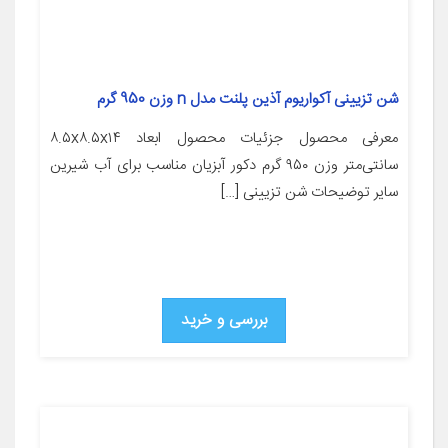
شن تزیینی آکواریوم آذین پلنت مدل n وزن 950 گرم
معرفی محصول جزئیات محصول ابعاد ۸.۵x۸.۵x۱۴
سانتی‌متر وزن ۹۵۰ گرم دکور آبزیان مناسب برای آب شیرین
سایر توضیحات شن تزیینی […]
بررسی و خرید