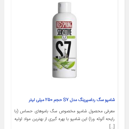
شامپو سگ رداسپرینگ مدل S7 حجم 250 میلی لیتر
معرفی محصول شامپو مخصوص سگ باموهای حساس (با
رایحه آلوئه ورا) اين شامپو با بهره گيرى از بهترين مواد اوليه
[…]