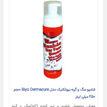
شامپو سگ و گربه بیوتکنیک مدل Biyo Dermacure حجم
250 میلی لیتر
معرفی محصول شامپو و نرم کننده (2×1)سگ و گربه