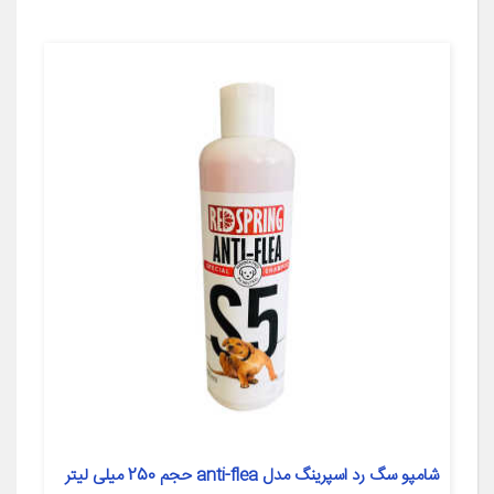
شامپو سگ رد اسپرینگ مدل anti-flea حجم 250 میلی لیتر