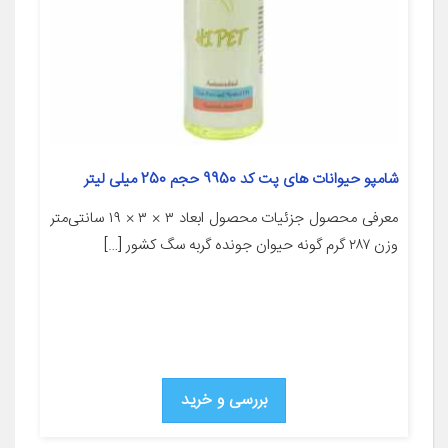
شامپو حیوانات های پت کد 9950 حجم 250 میلی لیتر
معرفی محصول جزئیات محصول ابعاد ۳ × ۳ × ۱۹ سانتی‌متر
وزن ۲۸۷ گرم گونه حیوان جونده گربه سگ کشور […]
بررسی و خرید