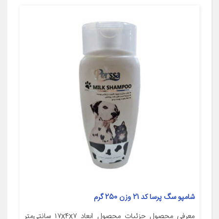
شامپو سگ پرسا کد 21 وزن 250 گرم
معرفی محصول جزئیات محصول ابعاد ۱۷x۴x۷ سانتی‌متر