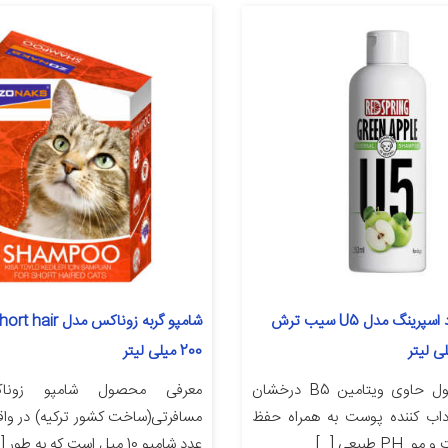
شامپو سگ رد اسپرینگ مدل U5 سیب ترش
200 میلی لیتر
معرفی محصول حاوی ویتامین B5 درخشان
معرفی محصول شامپو زون
اداب کننده پوست به همراه حفظ
 طبیعی […]
عدد شامپو 10 میل است که به طور […]