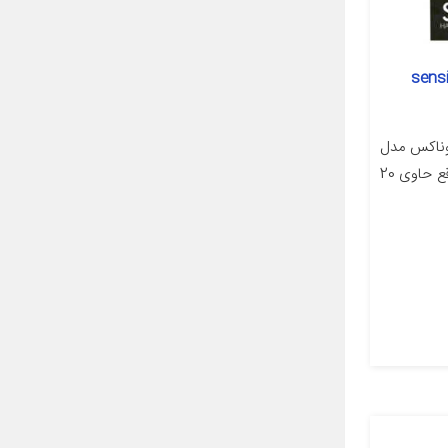
sensitive ski
وناکس مدل
مسافرتی(ساخت کشور ترکیه) در واقع حاوی 20