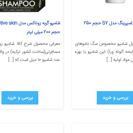
شامپو سگ رداسپرینگ مدل S7 حجم 250
شامپو گربه زوناکس مدل n
حجم 200 میلی لیتر
ل شامپو مخصوص سگ باموهای
معرفی محصول شرح کالا: شامپو ز
حه آلوئه ورا) اين شامپو با بهره
 مواد اوليه […]
عدد شامپو 10 میل است که […]
بررسی و خرید
بررسی و خرید