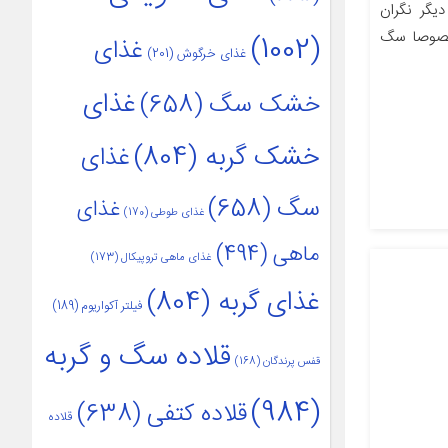
گر نگران
خصوصا سگ
(1002)
غذای
غذای خرگوش
(201)
غذای
خشک سگ
(658)
خشک گربه
(804)
غذای
سگ
(658)
غذای
غذای طوطی
(170)
ماهی
(494)
غذای ماهی تروپیکال
(173)
غذای گربه
(804)
فیلتر آکواریوم
(189)
قلاده سگ و گربه
قفس پرندگان
(168)
(984)
قلاده کتفی
(638)
قلاده