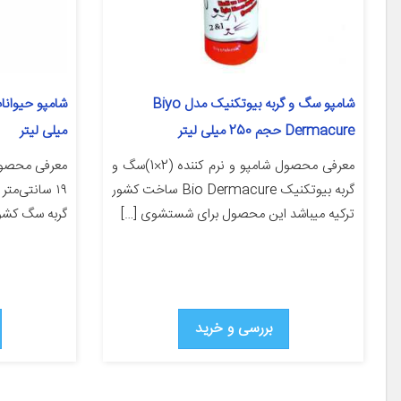
شامپو سگ و گربه بیوتکنیک مدل Biyo
Dermacure حجم 250 میلی لیتر
میلی لیتر
معرفی محصول شامپو و نرم کننده (2×1)سگ و
گربه بیوتکنیک Bio Dermacure ساخت کشور
ترکیه میباشد این محصول برای شستشوی […]
گربه سگ کشور
بررسی و خرید