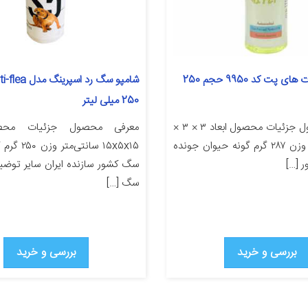
شامپو حیوانات های پت کد 9950 حجم 250
250 میلی لیتر
معرفی محصول جزئیات محصول ابعاد ۳ × ۳ ×
معرفی محصول جزئیات محصو
۱۹ سانتی‌متر وزن ۲۸۷ گرم گونه حیوان جونده
۱۵x۵x۱۵ سانتی
 […]
سگ کشور سازنده ایران سایر توضی
سگ […]
بررسی و خرید
بررسی و خرید