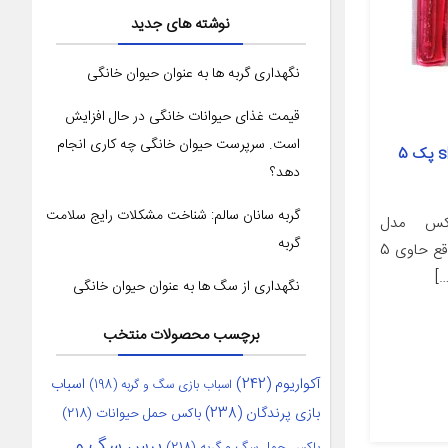
نوشته های جدید
نگهداری گربه ها به عنوان حیوان خانگی
قیمت غذای حیوانات خانگی در حال افزایش
است. سرپرست حیوان خانگی چه کاری انجام
شامپو گربه زوناکس مدل short hair پک 5
دهد؟
گربه سانان سالم: شناخت مشکلات رایج سلامت
اکس مدل
گربه
مسافرتی(ساخت کشور ترکیه) در واقع حاوی 5
نگهداری از سگ ها به عنوان حیوان خانگی
برچسب محصولات منتخب
آکواریوم
(242)
اسباب
اسباب بازی سگ و گربه
(198)
بازی پرندگان
(238)
باکس حمل حیوانات
(218)
برس سگ و
باکس حمل سگ و گربه
(218)