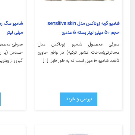
شامپو گربه زوناکس مدل sensitive skin
حجم 50 میلی لیتر بسته 5 عددی
میلی لیتر
معرفی محصول شامپو زوناکس مدل
معرفی محصو
مسافرتی(ساخت کشور ترکیه) در واقع حاوی
حساس (با رای
5عدد شامپو 10 میل است که به طور قابل […]
گيرى از بهترين
بررسی و خرید