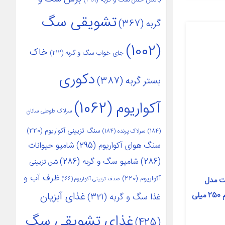
تشویقی سگ
گربه
(367)
(1002)
خاک
جای خواب سگ و گربه
(212)
دکوری
بستر گربه
(387)
آکواریوم
(1062)
سرلاک طوطی سانان
سنگ تزیینی آکواریوم
(220)
(184)
سرلاک پرنده
(184)
سنگ هوای آکواریوم
(295)
شامپو حیوانات
(286)
شامپو سگ و گربه
(286)
شن تزیینی
ظرف آب و
آکواریوم
(220)
ت مدل
صدف تزیینی آکواریوم
(166)
غذای آبزیان
Waterless Dry shampoo حجم 250 میلی
غذا سگ و گربه
(321)
غذای تشویقی سگ
(425)