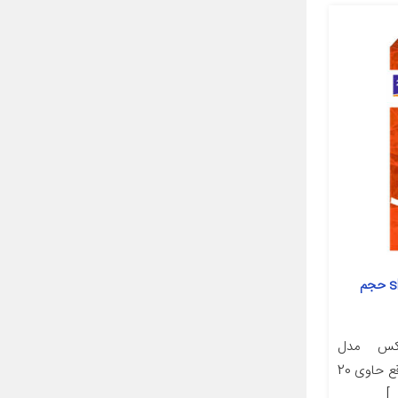
شامپو گربه زوناکس مدل short hair حجم
اکس مدل
مسافرتی(ساخت کشور ترکیه) در واقع حاوی 20