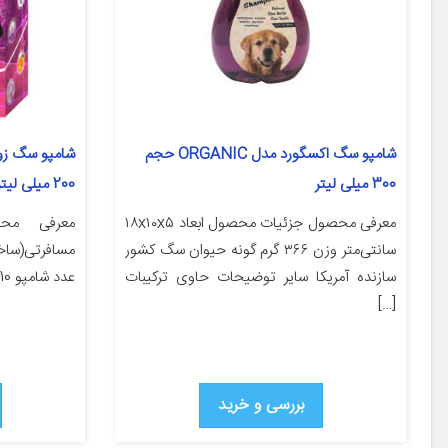
شامپو سگ اکسگورد مدل ORGANIC حجم
300 میلی لیتر
200 میلی لیتر
معرفی محصول جزئیات محصول ابعاد ۱۸x۱۰x۵
معرفی مح
سانتی‌متر وزن ۳۶۶ گرم گونه حیوان سگ کشور
سازنده آمریکا سایر توضیحات حاوی ترکیبات
عدد شامپو 10 میل است که به طور […]
[…]
بررسی و خرید