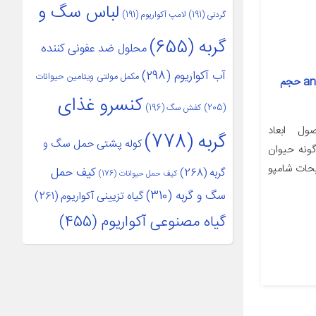
لباس سگ و
گردنی
(191)
لامپ آکواریوم
(191)
گربه
(655)
محلول ضد عفونی کننده
آب آکواریوم
(298)
مکمل مولتی ویتامین حیوانات
شامپو سگ رد اسپرینگ مدل anti-flea حجم
کنسرو غذای
(205)
کفش سگ
(196)
ل ابعاد
گربه
(778)
کوله پشتی حمل سگ و
‌متر وزن ۲۵۰ گرم گونه حیوان
حات شامپو
کیف حمل
گربه
(268)
کیف حمل حیوانات
(176)
سگ و گربه
(310)
گیاه تزیینی آکواریوم
(261)
گیاه مصنوعی آکواریوم
(455)