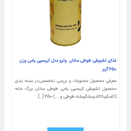
غذای تشویقی طوطی سانان وتزو مدل کریسپی یامی وزن
450 گرم
معرفی محصول محتویات و بررسی تخصصی:در بسته بندی
محصول تشویقی کریسپی یامی طوطی سانان بزرگ جثه؛
(کاسکو،کاکادو،ملنگو،شاه طوطی و ….) 450 […]