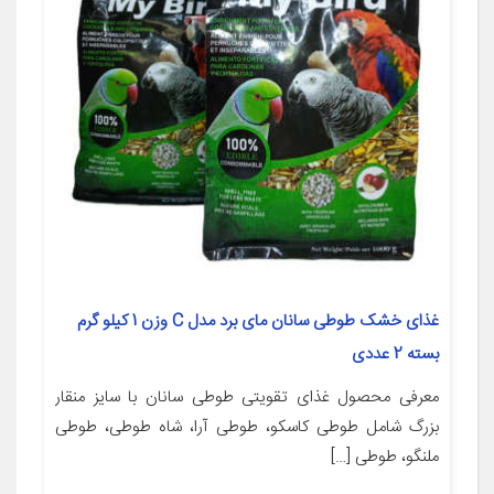
غذای خشک طوطی سانان مای برد مدل C وزن 1 کیلو گرم
بسته 2 عددی
معرفی محصول غذای تقویتی طوطی سانان با سایز منقار
بزرگ شامل طوطی کاسکو، طوطی آرا، شاه طوطی، طوطی
ملنگو، طوطی […]