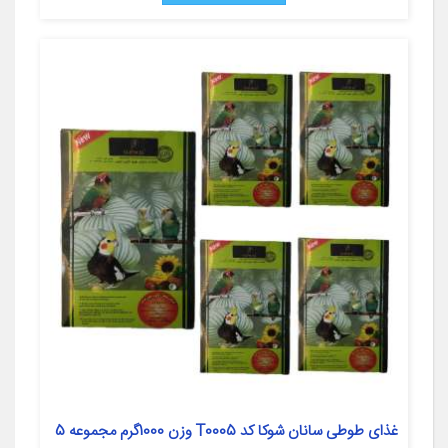
غذای طوطی سانان شوکا کد T0005 وزن 1000گرم مجموعه 5