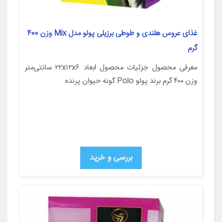
غذای عروس هلندی و طوطی برزیلی پولو مدل Mix وزن 400
گرم
معرفی محصول جزئیات محصول ابعاد ۲۲x۱۲x۶ سانتی‌متر
وزن ۴۰۰ گرم برند پولو Polo گونه حیوان پرنده
بررسی و خرید