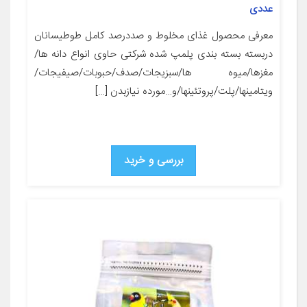
عددی
معرفی محصول غذای مخلوط و صددرصد کامل طوطیسانان
دربسته بسته بندی پلمپ شده شرکتی حاوی انواع دانه ها/
مغزها/میوه ها/سبزیجات/صدف/حبوبات/صیفیجات/
ویتامینها/پلت/پروتئینها/و…مورده نیازبدن […]
بررسی و خرید