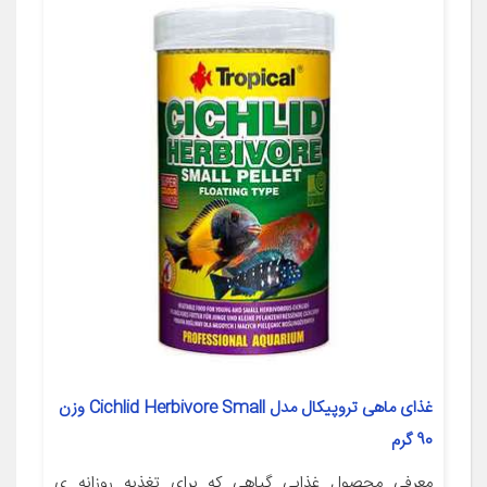
غذای ماهی تروپیکال مدل Cichlid Herbivore Small وزن
90 گرم
معرفی محصول غذایی گیاهی که برای تغذیه روزانه ی