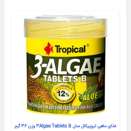
غذای ماهی تروپیکال مدل 3Algae Tablets B وزن 36 گرم