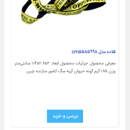
قلاده مدل cm5585998
معرفی محصول جزئیات محصول ابعاد ۱۱۴x۲.۸x۳ سانتی‌متر
وزن ۱۸۵ گرم گونه حیوان گربه سگ کشور سازنده چین
بررسی و خرید