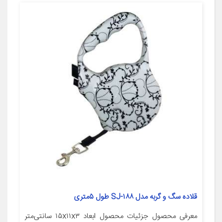
قلاده سگ و گربه مدل SJ-۱۸۸ طول ۵متری
معرفی محصول جزئیات محصول ابعاد ۱۵x۱۱x۳ سانتی‌متر