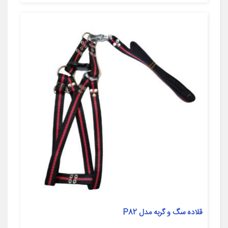
قلاده سگ و گربه مدل P82