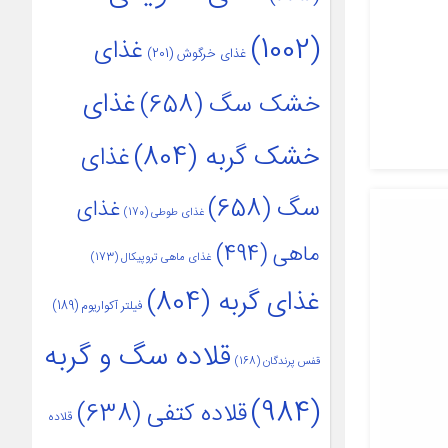
(1002)
غذای
غذای خرگوش
(201)
غذای
خشک سگ
(658)
خشک گربه
(804)
غذای
سگ
(658)
غذای
غذای طوطی
(170)
ماهی
(494)
غذای ماهی تروپیکال
(173)
غذای گربه
(804)
فیلتر آکواریوم
(189)
قلاده سگ و گربه
قفس پرندگان
(168)
(984)
قلاده کتفی
(638)
قلاده