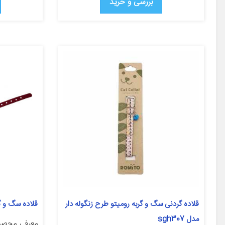
بررسی و خرید
قلاده گردنی سگ و گربه روميتو طرح زنگوله دار
قلاده سگ و گر
مدل sgh307