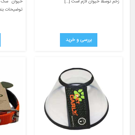
زخم توسط حیوان لازم است […]
حیوان سگ گ
توضیحات بند 
بررسی و خرید