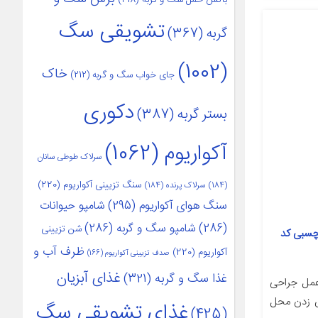
تشویقی سگ
گربه
(367)
(1002)
خاک
جای خواب سگ و گربه
(212)
دکوری
بستر گربه
(387)
آکواریوم
(1062)
سرلاک طوطی سانان
سنگ تزیینی آکواریوم
(220)
(184)
سرلاک پرنده
(184)
سنگ هوای آکواریوم
(295)
شامپو حیوانات
(286)
شامپو سگ و گربه
(286)
شن تزیینی
 چسبی کد
ظرف آب و
آکواریوم
(220)
صدف تزیینی آکواریوم
(166)
غذای آبزیان
غذا سگ و گربه
(321)
عمل جراحی
س زدن محل
غذای تشویقی سگ
(425)