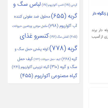
لباس سگ و
گردنی
(191)
لامپ آکواریوم
(191)
زنگوله دار
گربه
(655)
محلول ضد عفونی کننده
آب آکواریوم
(298)
مکمل مولتی ویتامین حیوانات
 دار برند
کنسرو غذای
ری از آسیب
(205)
کفش سگ
(196)
گربه
(778)
کوله پشتی حمل سگ و
کیف حمل
گربه
(268)
کیف حمل حیوانات
(176)
سگ و گربه
(310)
گیاه تزیینی آکواریوم
(261)
گیاه مصنوعی آکواریوم
(455)