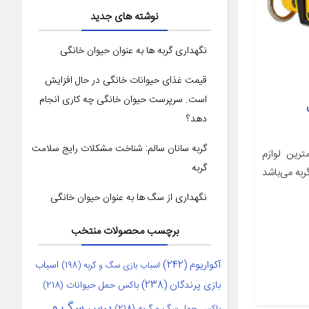
نوشته های جدید
نگهداری گربه ها به عنوان حیوان خانگی
قیمت غذای حیوانات خانگی در حال افزایش
است. سرپرست حیوان خانگی چه کاری انجام
دهد؟
گربه سانان سالم: شناخت مشکلات رایج سلامت
رین لوازم
گربه
به می‌باشد
نگهداری از سگ ها به عنوان حیوان خانگی
برچسب محصولات منتخب
آکواریوم
(242)
اسباب
اسباب بازی سگ و گربه
(198)
بازی پرندگان
(238)
باکس حمل حیوانات
(218)
برس سگ و
باکس حمل سگ و گربه
(218)