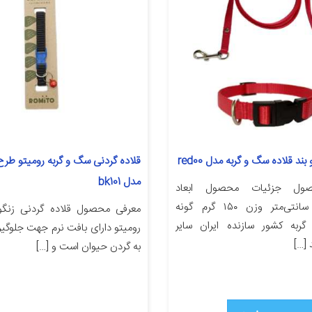
بند قلاده سگ و گربه مدل red00
قلاده گردنی سگ و گربه روميتو طرح 
مدل bk101
ول جزئیات محصول ابعاد
۱۲۰x۱.۵x۰.۲ سانتی‌متر وزن ۱۵۰ گرم گونه
معرفی محصول قلاده گردنی زنگوله
ربه کشور سازنده ایران سایر
رومیتو دارای بافت نرم جهت جلوگی
[…]
به گردن حیوان است و […]