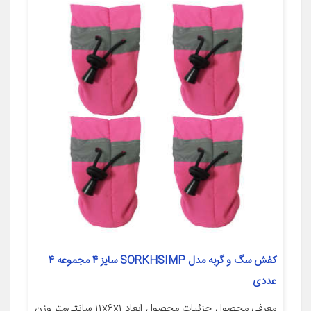
کفش سگ و گربه مدل SORKHSIMP سایز 4 مجموعه 4
عددی
معرفی محصول جزئیات محصول ابعاد ۱۱x۶x۱ سانتی‌متر وزن