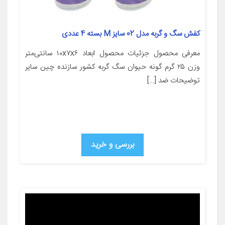
کفش سگ و گربه مدل 02 سایز M بسته 4 عددی
معرفی محصول جزئیات محصول ابعاد ۱۰x۷x۶ سانتی‌متر
وزن ۲۵ گرم گونه حیوان سگ گربه کشور سازنده چین سایر
توضیحات ضد […]
بررسی و خرید