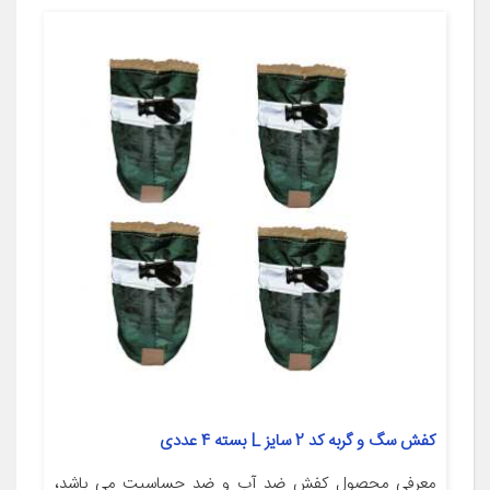
کفش سگ و گربه کد 2 سایز L بسته 4 عددی
معرفی محصول کفش ضد آب و ضد حساسیت می باشد،