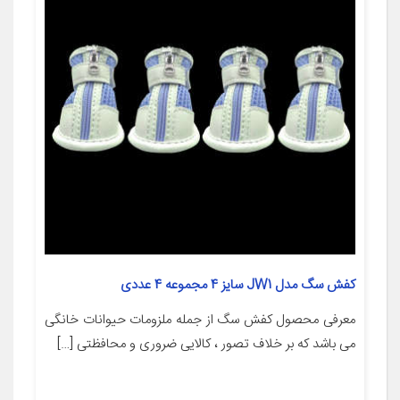
کفش سگ مدل JW1 سایز 4 مجموعه 4 عددی
معرفی محصول کفش سگ از جمله ملزومات حیوانات خانگی
می باشد که بر خلاف تصور ، کالایی ضروری و محافظتی […]