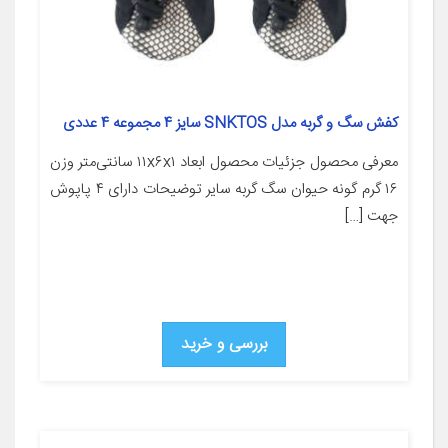
کفش سگ و گربه مدل SNKTOS سایز 4 مجموعه 4 عددی
معرفی محصول جزئیات محصول ابعاد ۱۱x۶x۱ سانتی‌متر وزن
۱۶ گرم گونه حیوان سگ گربه سایر توضیحات دارای ۴ پاپوش
جهت […]
بررسی و خرید