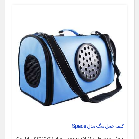
کیف حمل سگ مدل Space
معرفی محصول جزئیات محصول ابعاد ۳۲x۴۵x۲۸ سانتی‌متر