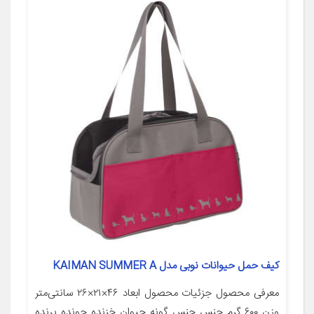
کیف حمل حیوانات نوبی مدل KAIMAN SUMMER A
معرفی محصول جزئیات محصول ابعاد ۴۶×۲۱×۲۶ سانتی‌متر
وزن ۶۰۰ گرم جنس جنس گونه حیوان خزنده جونده پرنده