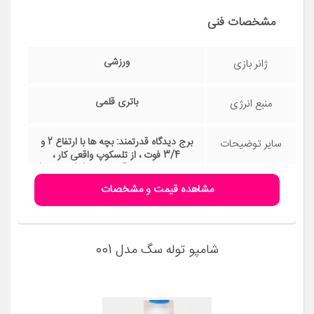
مشخصات فنی
ورزشی
ژانر بازی
باتری قلمی
منبع انرژی
برج دیدگاه قدرتمند: بچه ها با ارتفاع 2 و
سایر توضیحات
3/4 فوت ، از تلسکوپ واقعی کار ،
موقعیت عالی Adventure Bay را دارند!
هنگامی که مشکل مشاهده شد ، دکمه ها
مشاهده قیمت و مشخصات
را فشار دهید تا چراغها و صداهای واقعی
فعال شوند و به PAW Patrol کمک کنید
تا روز را نجات دهد! مأموریت های
تعاملی: هر 6 توله سگ (هر کدام به
شامپو توله سگ مدل 001
صورت جداگانه فروخته می شوند) را روی
نقطه سکو قرار دهید که رنگ یکنواخت
آنها روشن می شود. دکمه برج را فشار
دهید تا رایدر به ماموریت های خود چراغ
های سکو را پلک بزند و روی توله سگ