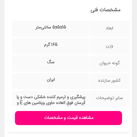
مشخصات فنی
5x5x15 سانتی‌متر
ابعاد
165 گرم
وزن
سگ
گونه حیوان
ایران
کشور سازنده
پیشگیری و ترمیم کننده خشکی دست و پا
سایر توضیحات
آبرسان فوق العاده حاوی ویتامین های E و
C و گروه B حاوی کرومیوم، سیلیکون، مس
و زینک حاوی عصاره آلوئه ورا، روغن آرگان
مشاهده قیمت و مشخصات
و جوجوبا بدون چربی با قابلیت جذب بالا
سرشار از آنتی اکسیدان‌های مناسب و
اسیدهای چرب ضروری