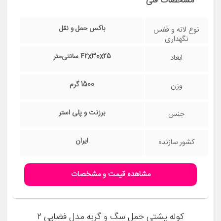
مشخصات فنی
90 سانتی‌متر
ابعاد
10 گرم
وزن
فلز
جنس