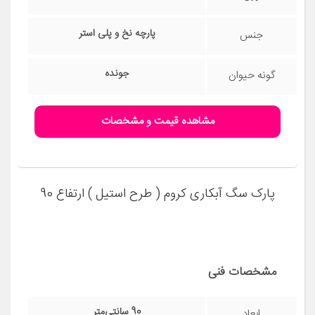
پلاستیک و فلز
جنس
گربه
گونه حیوان
مشاهده قیمت و مشخصات
جای خواب سگ و گربه مدل mypet367