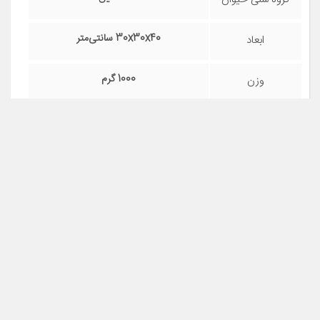
باکس حمل و نقل
نوع لانه و قفس
نگهداری
حیوانات
42x30x25 سانتی‌متر
ابعاد
1500 گرم
وزن
برزنت و پلی استر
جنس
ایران
کشور سازنده
مشاهده قیمت و مشخصات
کوله پشتی حمل سگ و گربه مدل فضایی ۲