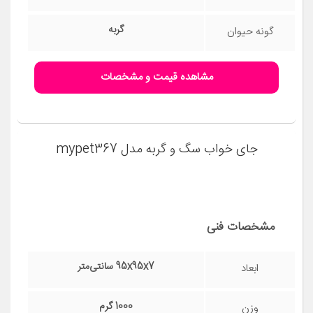
باکس سگ و گربه مدل RAHA2
مشخصات فنی
33x50x35 سانتی‌متر
ابعاد
1000 گرم
وزن