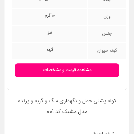
مشخصات فنی
95x95x7 سانتی‌متر
ابعاد
1000 گرم
وزن
پارچه نخ و پلی استر
جنس
جونده
گونه حیوان
مشاهده قیمت و مشخصات
پارک سگ آبکاری کروم ( طرح استیل ) ارتفاع 90